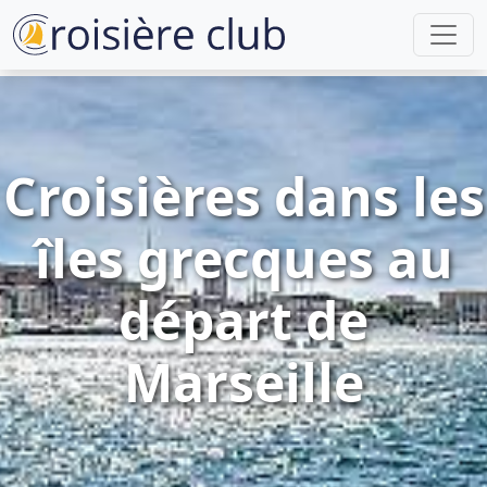
Croisières dans les
îles grecques au
départ de
Marseille