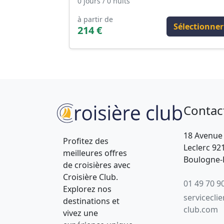
0 jours / 0 nuits
à partir de
Sélectionner
214 €
Contac
18 Avenue
Profitez des
Leclerc 92
meilleures offres
Boulogne-B
de croisières avec
Croisière Club.
01 49 70 9
Explorez nos
servicecli
destinations et
club.com
vivez une