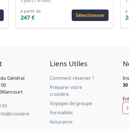
5 jours / 4 nuits
7 
à partir de
à 
Sélectionner
247 €
2
t
Liens Utiles
N
 du Général
Comment réserver ?
In
100
30
Préparer votre
illancourt
croisière
En
Voyages de groupe
0 05
Formalités
ents@croisiere-
Assurance