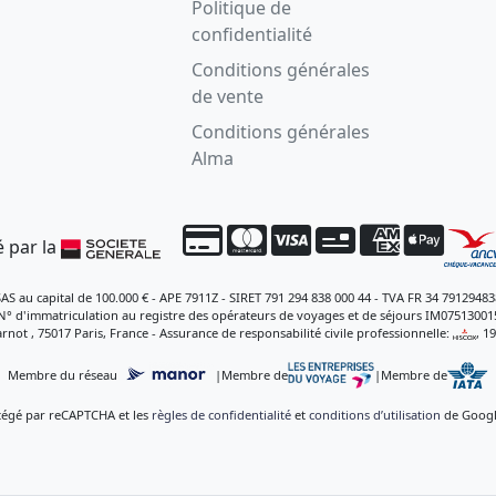
Politique de
confidentialité
Conditions générales
de vente
Conditions générales
Alma
 par la
SAS au capital de 100.000 € - APE 7911Z - SIRET 791 294 838 000 44 - TVA FR 34 79129483
N° d'immatriculation au registre des opérateurs de voyages et de séjours IM07513001
rnot , 75017 Paris, France - Assurance de responsabilité civile professionnelle:
, 1
Membre du réseau
|
Membre de
|
Membre de
otégé par reCAPTCHA et les
règles de confidentialité
et
conditions d’utilisation
de Google