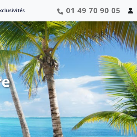
01 49 70 90 05
xclusivités
re