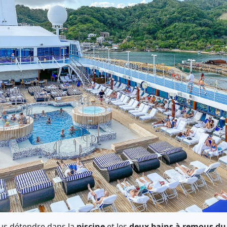
us détendre dans la
piscine
et les
deux bains à remous du