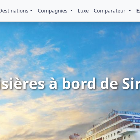
Destinations
Compagnies
Luxe
Comparateur
E
isières à bord de Si