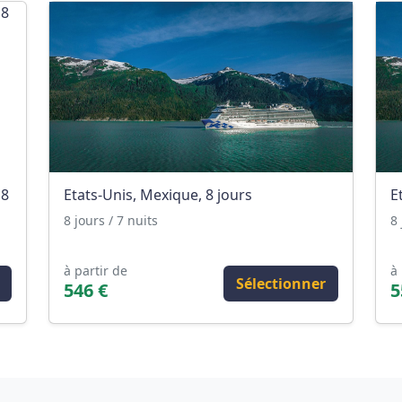
 8
Etats-Unis, Mexique, 8 jours
E
8 jours / 7 nuits
8 
à partir de
à 
Sélectionner
546 €
5