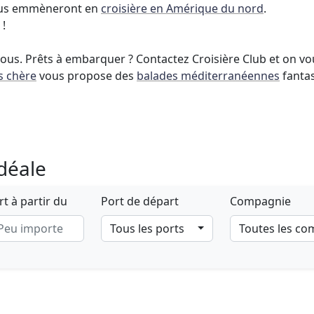
vous emmèneront en
croisière en Amérique du nord
.
 !
 vous. Prêts à embarquer ? Contactez Croisière Club et on 
s chère
vous propose des
balades méditerranéennes
fantas
idéale
t à partir du
Port de départ
Compagnie
Tous les ports
Toutes les c