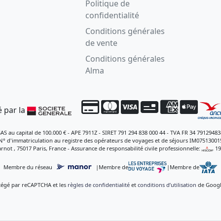
Politique de
confidentialité
Conditions générales
de vente
Conditions générales
Alma
 par la
SAS au capital de 100.000 € - APE 7911Z - SIRET 791 294 838 000 44 - TVA FR 34 79129483
N° d'immatriculation au registre des opérateurs de voyages et de séjours IM07513001
rnot , 75017 Paris, France - Assurance de responsabilité civile professionnelle:
, 1
Membre du réseau
|
Membre de
|
Membre de
otégé par reCAPTCHA et les
règles de confidentialité
et
conditions d’utilisation
de Google