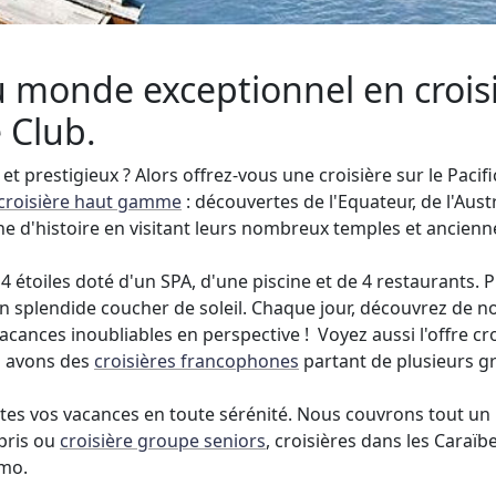
 monde exceptionnel en croisiè
 Club.
 et prestigieux ? Alors offrez-vous une croisière sur le Pac
croisière haut gamme
: découvertes de l'Equateur, de l'Austra
e d'histoire en visitant leurs nombreux temples et ancienne
4 étoiles doté d'un SPA, d'une piscine et de 4 restaurants. P
splendide coucher de soleil. Chaque jour, découvrez de nou
acances inoubliables en perspective ! Voyez aussi l'offre 
s avons des
croisières francophones
partant de plusieurs gr
tes vos vacances en toute sérénité. Nous couvrons tout un p
pris ou
croisière groupe seniors
, croisières dans les Caraïbe
mo.