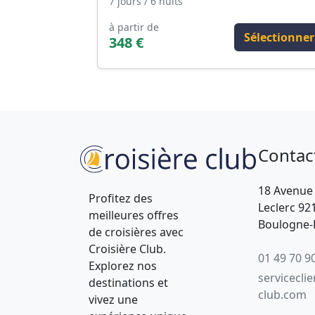
7 jours / 6 nuits
à partir de
Sélectionner
348 €
Contac
18 Avenue
Profitez des
Leclerc 92
meilleures offres
Boulogne-B
de croisières avec
Croisière Club.
01 49 70 9
Explorez nos
servicecli
destinations et
club.com
vivez une