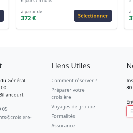
6 jours / 5 nuits
5 
à partir de
à 
Sélectionner
372 €
3
t
Liens Utiles
N
 du Général
Comment réserver ?
In
100
30
Préparer votre
illancourt
croisière
En
Voyages de groupe
0 05
Formalités
ents@croisiere-
Assurance