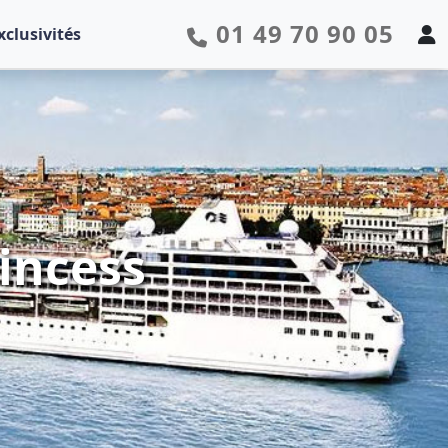
01 49 70 90 05
xclusivités
rincess