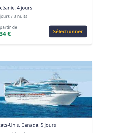
céanie, 4 jours
jours / 3 nuits
partir de
Sélectionner
34 €
tats-Unis, Canada, 5 jours