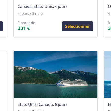
Canada, Etats-Unis, 4 jours
O
4 jours / 3 nuits
4 
à partir de
à 
Sélectionner
331 €
3
Etats-Unis, Canada, 6 jours
E