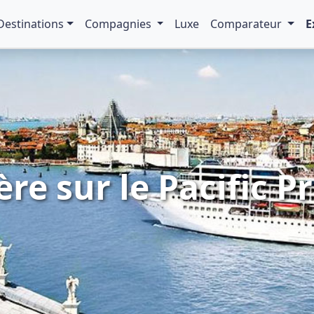
Destinations
Compagnies
Luxe
Comparateur
E
ère sur le Pacific P