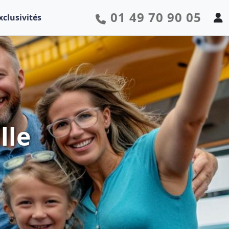
01 49 70 90 05
xclusivités
lle