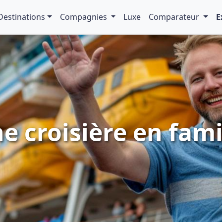
Destinations
Compagnies
Luxe
Comparateur
E
e croisière en fami