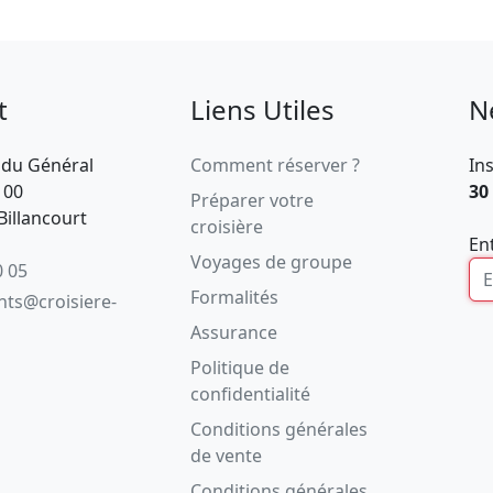
t
Liens Utiles
N
 du Général
Comment réserver ?
In
100
30
Préparer votre
illancourt
croisière
En
Voyages de groupe
0 05
Formalités
ents@croisiere-
Assurance
Politique de
confidentialité
Conditions générales
de vente
Conditions générales