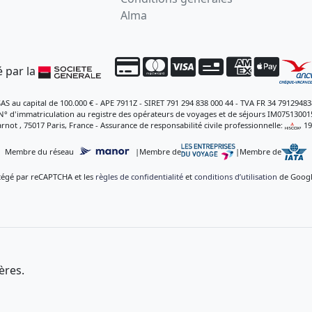
Alma
 par la
SAS au capital de 100.000 € - APE 7911Z - SIRET 791 294 838 000 44 - TVA FR 34 79129483
N° d'immatriculation au registre des opérateurs de voyages et de séjours IM07513001
rnot , 75017 Paris, France - Assurance de responsabilité civile professionnelle:
, 1
Membre du réseau
|
Membre de
|
Membre de
otégé par reCAPTCHA et les
règles de confidentialité
et
conditions d’utilisation
de Google
ères.