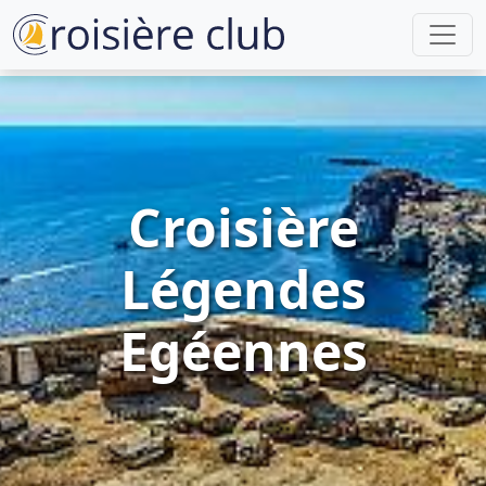
Croisière
Légendes
Egéennes